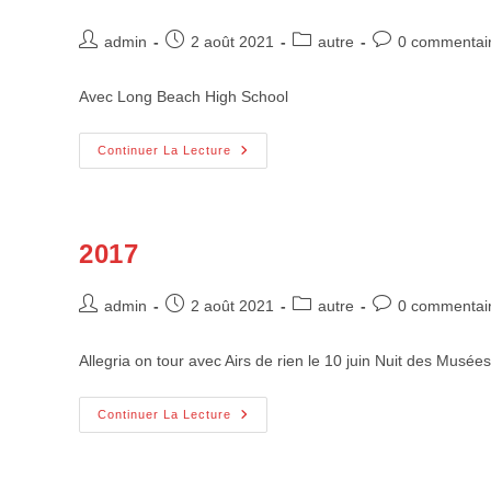
Auteur/autrice
Publication
Post
Commentaires
admin
2 août 2021
autre
0 commentai
de
publiée :
category:
de
la
la
Avec Long Beach High School
publication :
publication :
2016
Continuer La Lecture
2017
Auteur/autrice
Publication
Post
Commentaires
admin
2 août 2021
autre
0 commentai
de
publiée :
category:
de
la
la
Allegria on tour avec Airs de rien le 10 juin Nuit des Mus
publication :
publication :
2017
Continuer La Lecture