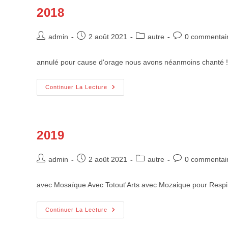
2018
Auteur/autrice
Publication
Post
Commentaires
admin
2 août 2021
autre
0 commentai
de
publiée :
category:
de
la
la
annulé pour cause d'orage nous avons néanmoins chanté ! A
publication :
publication :
2018
Continuer La Lecture
2019
Auteur/autrice
Publication
Post
Commentaires
admin
2 août 2021
autre
0 commentai
de
publiée :
category:
de
la
la
avec Mosaïque Avec Totout'Arts avec Mozaique pour Respi
publication :
publication :
2019
Continuer La Lecture