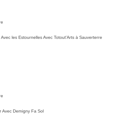
re
vec les Estournelles Avec Totout'Arts à Sauverterre
re
r Avec Demigny Fa Sol