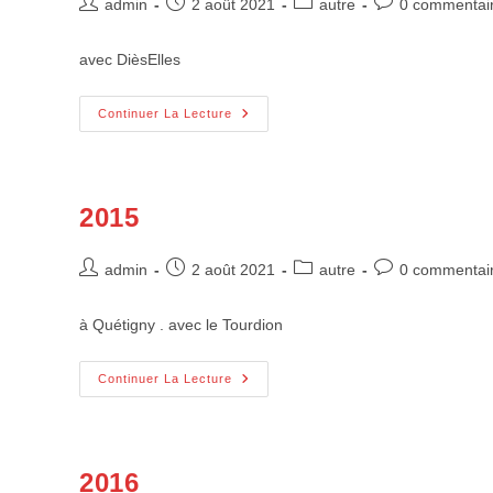
Auteur/autrice
Publication
Post
Commentaires
admin
2 août 2021
autre
0 commentai
de
publiée :
category:
de
la
la
avec DièsElles
publication :
publication :
2014
Continuer La Lecture
2015
Auteur/autrice
Publication
Post
Commentaires
admin
2 août 2021
autre
0 commentai
de
publiée :
category:
de
la
la
à Quétigny . avec le Tourdion
publication :
publication :
2015
Continuer La Lecture
2016