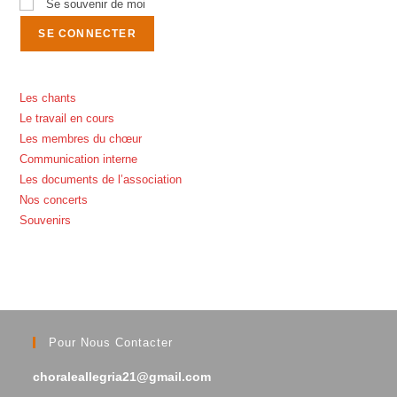
Se souvenir de moi
Les chants
Le travail en cours
Les membres du chœur
Communication interne
Les documents de l’association
Nos concerts
Souvenirs
Pour Nous Contacter
choraleallegria21@gmail.com