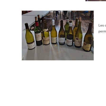
Les 
perme