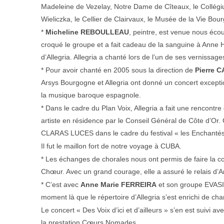
Madeleine de Vezelay, Notre Dame de Cîteaux, le Collégiu
Wieliczka, le Cellier de Clairvaux, le Musée de la Vie Bo
*
Micheline REBOULLEAU
, peintre, est venue nous écou
croqué le groupe et a fait cadeau de la sanguine à Anne H
d’Allegria. Allegria a chanté lors de l’un de ses vernissage
* Pour avoir chanté en 2005 sous la direction de
Pierre 
Arsys Bourgogne et Allegria ont donné un concert except
la musique baroque espagnole.
* Dans le cadre du Plan Voix, Allegria a fait une rencontr
artiste en résidence par le Conseil Général de Côte d’Or.
CLARAS LUCES dans le cadre du festival « les Enchantés
Il fut le maillon fort de notre voyage à CUBA.
* Les échanges de chorales nous ont permis de faire la c
Chœur. Avec un grand courage, elle a assuré le relais d’A
* C’est avec
Anne Marie FERREIRA
et son groupe EVASI
moment là que le répertoire d’Allegria s’est enrichi de ch
Le concert « Des Voix d’ici et d’ailleurs » s’en est sui
la prestation Cœurs Nomades.