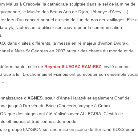
m Maïus à Cracovie, la cathédrale sculptée dans le sel de la mine de
urguignonne, le Musée des Beaux Arts de Dijon, l’Abbaye d’Acey….).
ter lors d’un concert annuel au sein de l’un de nos deux villages. Elle a
aratyk, l’autorisant à utiliser son œuvre pour la communication
s.
CAO
, dans 4 sites différents, la messe en ré majeur d’Anton Dvorak,
ionnel à Nuits St Georges en 2007 autour des chants du monde et de
e déterminante, celle de
Reynier SILEGAZ RAMIREZ
, invité comme
 Grâce à lui, Brochonnais et Fixinois ont pu écouter son ensemble vocal
 ».
onnaissance d’
AGNES
, sœur d’Anne Haratyk et également Chef de
nne jusqu’à l’arrivée de Brice (Concerts, Voyage à Cuba).
ON que des stages ont été réalisés avec ALLEGRIA. C’est à ce
ants ethniques et traditionnels du monde.
vi avec le groupe EVASION sur une mise en scène de Bertrand BOSS pour